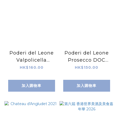
Poderi del Leone
Poderi del Leone
Valpolicella
Prosecco DOC
Ripasso DOC 2021
Spumante Brut NV
HK$160.00
HK$150.00
(organic )
加入購物車
加入購物車