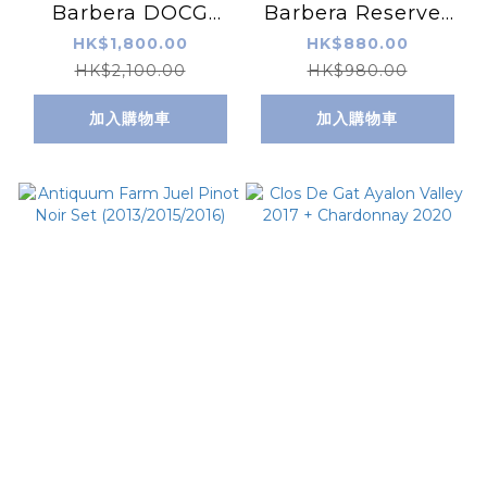
Barbera DOCG
Barbera Reserver
2021 + Vermounth
DOCG 2020
HK$1,800.00
HK$880.00
Set
HK$2,100.00
HK$980.00
加入購物車
加入購物車