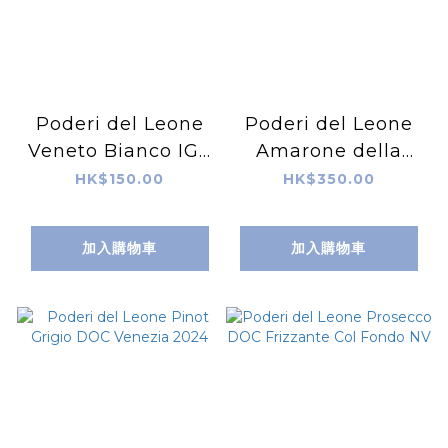
Poderi del Leone
Poderi del Leone
Veneto Bianco IGT
Amarone della
NV - Orange Wine
Valpolicella DOCG
HK$150.00
HK$350.00
2017
加入購物車
加入購物車