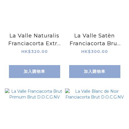
La Valle Naturalis
La Valle Satèn
Franciacorta Extra
Franciacorta Brut
Brut D.O.C.G.
D.O.C.G.NV
HK$320.00
HK$300.00
Millesimato 2006
加入購物車
加入購物車