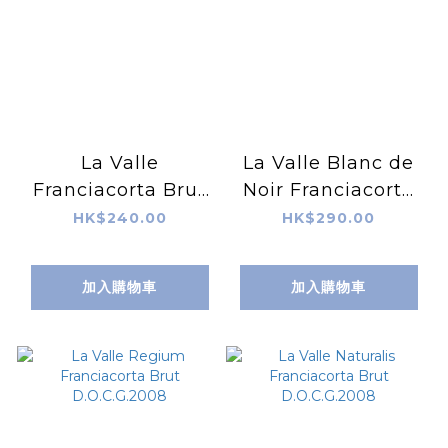
La Valle
La Valle Blanc de
Franciacorta Brut
Noir Franciacorta
Primum Brut
Brut D.O.C.G.NV
HK$240.00
HK$290.00
D.O.C.G.NV
加入購物車
加入購物車