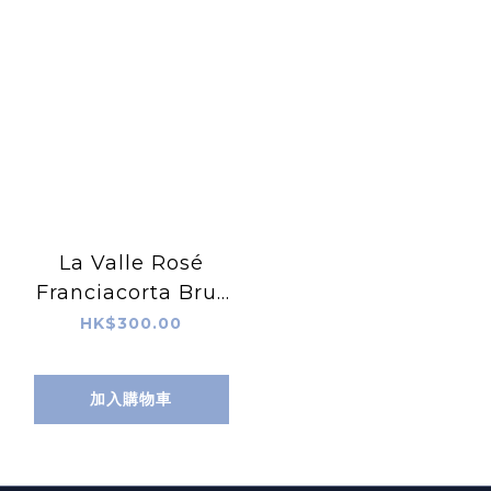
La Valle Rosé
Franciacorta Brut
D.O.C.G.NV
HK$300.00
加入購物車