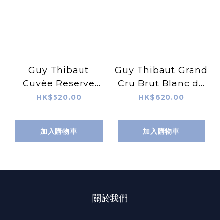
Guy Thibaut
Guy Thibaut Grand
Cuvèe Reserve
Cru Brut Blanc de
Grand Cru Brut NV
Noirs NV
HK$520.00
HK$620.00
加入購物車
加入購物車
關於我們