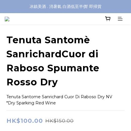
冰鎮美酒 . 消暑氣 白酒低至半價! 即掃貨
Tenuta Santomè
SanrichardCuor di
Raboso Spumante
Rosso Dry
Tenuta Santome Sanrichard Cuor Di Raboso Dry NV
*Dry Sparking Red Wine
HK$100.00
HK$150.00