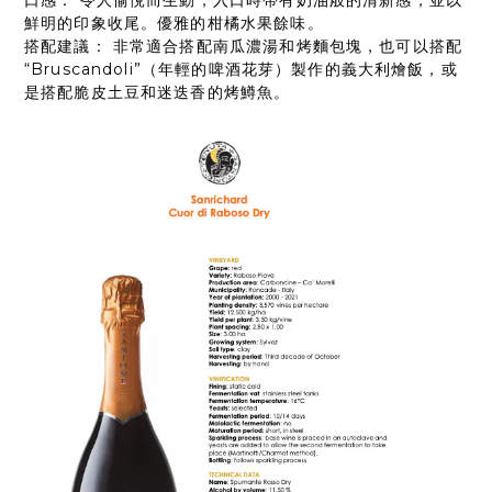
口感： 令人愉悅而生動，入口時帶有奶油般的清新感，並以
鮮明的印象收尾。優雅的柑橘水果餘味。
搭配建議： 非常適合搭配南瓜濃湯和烤麵包塊，也可以搭配
“Bruscandoli”（年輕的啤酒花芽）製作的義大利燴飯，或
是搭配脆皮土豆和迷迭香的烤鱒魚。