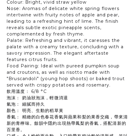
Colour: Bright, vivid straw yellow
Nose: Aromas of delicate white spring flowers
intertwine with fruity notes of apple and pear,
leading to a refreshing hint of lime. The finish
reveals subtle exotic pineapple scents,
complemented by fresh thyme.
Palate: Refreshing and vibrant, it caresses the
palate with a creamy texture, concluding with a
savory impression. The elegant aftertaste
features citrus fruits.
Food Pairing: Ideal with pureed pumpkin soup
and croutons, as well as risotto made with
"Bruscandoli" (young hop shoots) or baked trout
served with crispy potatoes and rosemary.
飲用溫度： 6/8 °C
泡沫： 奶油狀泡沫，輕微消退
氣泡： 細膩而持久
顏色： 明亮、生動的稻草黃
香氣： 精緻的白色春花香氣與蘋果和梨的果香交織，帶來清
新的青檸味。餘韻中隱約出現熱帶鳳梨的香氣，搭配清新的
百里香。