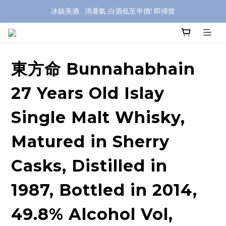
冰鎮美酒 . 消暑氣 白酒低至半價! 即掃貨
東方命 Bunnahabhain
27 Years Old Islay
Single Malt Whisky,
Matured in Sherry
Casks, Distilled in
1987, Bottled in 2014,
49.8% Alcohol Vol,