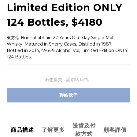
Limited Edition ONLY
124 Bottles, $4180
東方命 Bunnahabhain 27 Years Old Islay Single Malt 
Whisky, Matured in Sherry Casks, Distilled in 1987, 
Bottled in 2014, 49.8% Alcohol Vol, Limited Edition ONLY 
124 Bottles,
若想購買，請聯絡我們。
聯絡我們
送貨及付
商品描述
了解更多
顧客評價
款方式